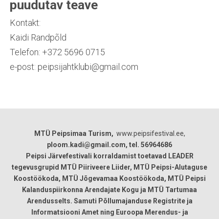
puudutav teave
Kontakt:
Kaidi Randpõld
Telefon: +372 5696 0715
e-post: peipsijahtklubi@gmail.com
MTÜ Peipsimaa Turism,
www.peipsifestival.ee,
ploom.kadi@gmail.com, tel. 56964686
Peipsi Järvefestivali korraldamist toetavad LEADER
tegevusgrupid MTÜ Piiriveere Liider, MTÜ Peipsi-Alutaguse
Koostöökoda, MTÜ Jõgevamaa Koostöökoda, MTÜ Peipsi
Kalanduspiirkonna Arendajate Kogu ja MTÜ Tartumaa
Arendusselts. Samuti Põllumajanduse Registrite ja
Informatsiooni Amet ning Euroopa Merendus- ja