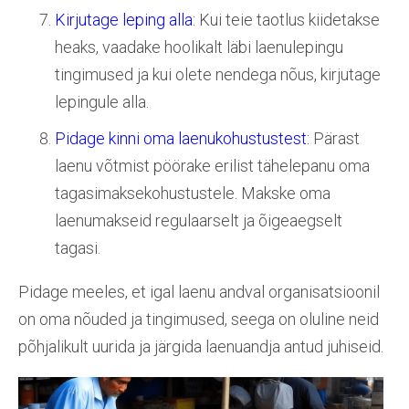
Kirjutage leping alla:
Kui teie taotlus kiidetakse
heaks, vaadake hoolikalt läbi laenulepingu
tingimused ja kui olete nendega nõus, kirjutage
lepingule alla.
Pidage kinni oma laenukohustustest:
Pärast
laenu võtmist pöörake erilist tähelepanu oma
tagasimaksekohustustele. Makske oma
laenumakseid regulaarselt ja õigeaegselt
tagasi.
Pidage meeles, et igal laenu andval organisatsioonil
on oma nõuded ja tingimused, seega on oluline neid
põhjalikult uurida ja järgida laenuandja antud juhiseid.