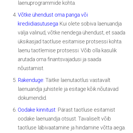
laenuprogrammide kohta.
Võtke ühendust oma panga või
krediidiasutusega
Kui olete sobiva laenuandja
välja valinud, võtke nendega ühendust, et saada
üksikasjad taotluse esitamise protsessi kohta.
laenu taotlemise protsessi. Võib olla kasulik
arutada oma finantsvajadusi ja saada
nõustamist.
Rakenduge:
Täitke laenutaotlus vastavalt
laenuandja juhistele ja esitage kõik nõutavad
dokumendid.
Oodake kinnitust:
Pärast taotluse esitamist
oodake laenuandja otsust. Tavaliselt võib
taotluse läbivaatamine ja hindamine võtta aega.